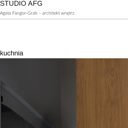
STUDIO AFG
Agata Fangor-Grab – architekt wnętrz
kuchnia