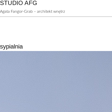
STUDIO AFG
Agata Fangor-Grab – architekt wnętrz
sypialnia