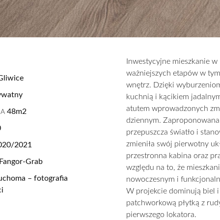
Inwestycyjne mieszkanie w 
ważniejszych etapów w tym
liwice
wnętrz. Dzięki wyburzeniom
ywatny
kuchnią i kącikiem jadalny
atutem wprowadzonych zmian
48m2
IA
dziennym. Zaproponowana a
0
przepuszcza światło i stan
zmieniła swój pierwotny uk
020/2021
przestronna kabina oraz pr
Fangor-Grab
względu na to, że mieszkan
choma – fotografia
nowoczesnym i funkcjonal
i
W projekcie dominują biel
patchworkową płytką z rud
pierwszego lokatora.