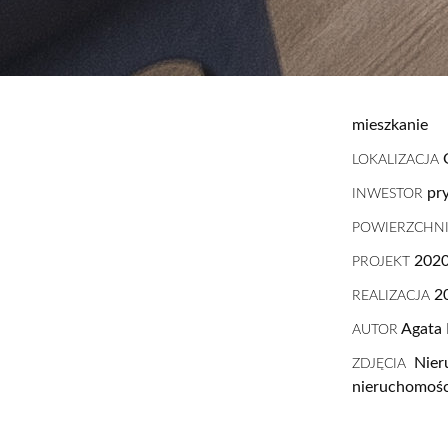
mieszkanie
G
LOKALIZACJA
pr
INWESTOR
POWIERZCHN
202
PROJEKT
2
REALIZACJA
Agata 
AUTOR
Nieru
ZDJĘCIA
nieruchomośc